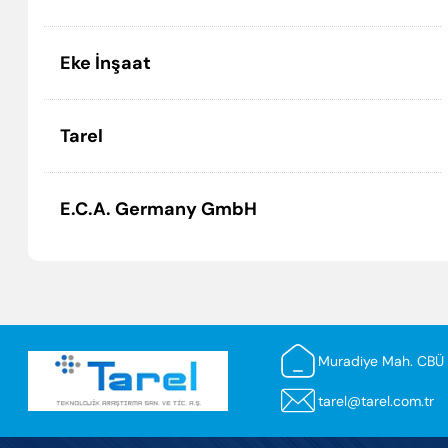
Eke İnşaat
Tarel
E.C.A. Germany GmbH
Muradiye Mah. CBÜ K
tarel@tarel.com.tr