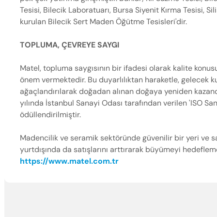
Tesisi, Bilecik Laboratuarı, Bursa Siyenit Kırma Tesisi, 
kurulan Bilecik Sert Maden Öğütme Tesisleri'dir.
TOPLUMA, ÇEVREYE SAYGI
Matel, topluma saygısının bir ifadesi olarak kalite ko
önem vermektedir. Bu duyarlılıktan haraketle, gelecek k
ağaçlandırılarak doğadan alınan doğaya yeniden kazandır
yılında İstanbul Sanayi Odası tarafından verilen 'ISO Sa
ödüllendirilmiştir.
Madencilik ve seramik sektöründe güvenilir bir yeri ve sa
yurtdışında da satışlarını arttırarak büyümeyi hedeflem
https://www.matel.com.tr
Enter’a basıp ara