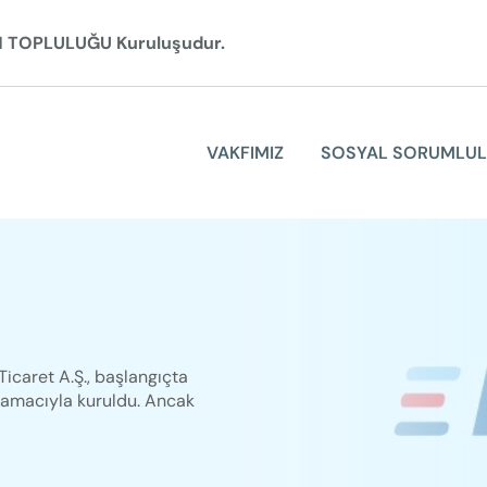
N TOPLULUĞU Kuruluşudur.
VAKFIMIZ
SOSYAL SORUMLU
VAKFIMIZ
SOSYAL SORUMLULUK
ELGİNKAN
icaret A.Ş., başlangıçta
KURUMSAL
 amacıyla kuruldu. Ancak
İLETİŞİM