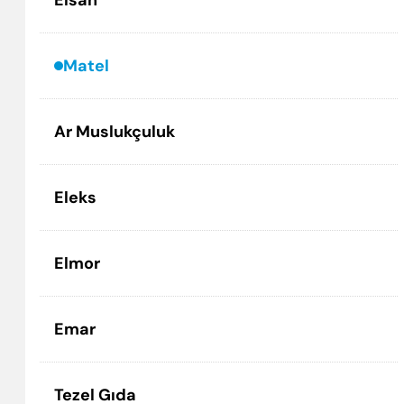
Elsan
Matel
Ar Muslukçuluk
Eleks
Elmor
Emar
Tezel Gıda