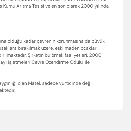
Silis Kumu Arıtma Tesisi ve en son olarak 2000 yılında
nusuna olduğu kadar çevrenin korunmasına da büyük
uşaklara bırakılmak üzere, eski maden ocakları
ılmaktadır. Şirketin bu örnek faaliyetleri, 2000
nayi İşletmeleri Çevre Özendirme Ödülü' ile
ygınlığı olan Matel, sadece yurtiçinde değil,
ektedir.
yabilir veya ESC ile kapatabilirsiniz