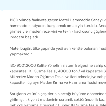
1980 yılında faaliyete geçen Matel Hammadde Sanayi ve 
hammadde ihtiyacını karşılamak amacıyla kuruldu. Anc
girmesiyle, maden rezervini ve teknik kadrosunu güçlen
ihracata başladı.
Matel bugün, ülke çapında yedi ayrı kentte bulunan ma
yapmaktadır.
ISO 9001:2000 Kalite Yönetim Sistem Belgesi'ne sahip ola
kapasitesli Kil Süzme Tesisi, 40.000 ton / yıl kapasiteli 
Mikronize Maden Öğütme Tesisi ve ileri teknolojiye sah
kapasiteli üç ayrı Maden Kırma ve Hazırlama Tesisi mevc
Satışların ve ürün çeşitlerinin arttığı büyüme dönemin
girilmiştir. Siyenit madeninin seramik sektöründe ilk ke
pek çok yatırıma girişmiştir. Bunlar; Kil Süzme Tesisi, 