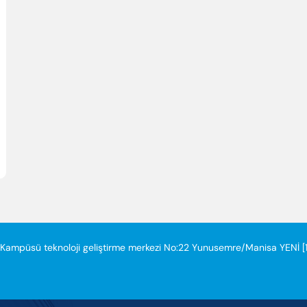
ampüsü teknoloji geliştirme merkezi No:22 Yunusemre/Manisa YENİ [1