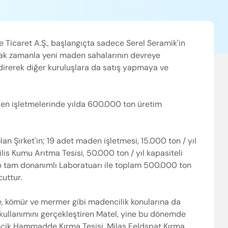
Ticaret A.Ş., başlangıçta sadece Serel Seramik'in
ak zamanla yeni maden sahalarının devreye
direrek diğer kuruluşlara da satış yapmaya ve
den işletmelerinde yılda 600.000 ton üretim
n Şirket'in; 19 adet maden işletmesi, 15.000 ton / yıl
Silis Kumu Arıtma Tesisi, 50.000 ton / yıl kapasiteli
ip tam donanımlı Laboratuarı ile toplam 500.000 ton
uttur.
de, kömür ve mermer gibi madencilik konularına da
z kullanımını gerçekleştiren Matel, yine bu dönemde
Bilecik Hammadde Kırma Tesisi, Milas Feldspat Kırma