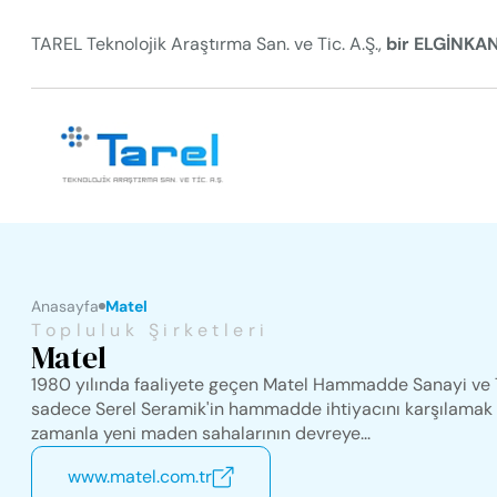
TAREL Teknolojik Araştırma San. ve Tic. A.Ş.,
bir ELGİNKA
Anasayfa
Matel
Topluluk Şirketleri
Matel
1980 yılında faaliyete geçen Matel Hammadde Sanayi ve T
sadece Serel Seramik'in hammadde ihtiyacını karşılamak
zamanla yeni maden sahalarının devreye...
www.matel.com.tr